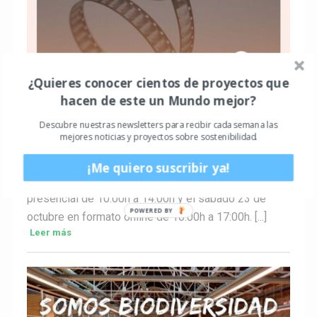
ACTUALIDAD
¿Quieres conocer cientos de proyectos que
Another Way Film Festival acoge dos
hacen de este un Mundo mejor?
jornadas de “Formación para cineastas
comprometidos” como parte de la
Descubre nuestras newsletters para recibir cada semana las
mejores noticias y proyectos sobre sostenibilidad.
programación de su séptima edición
Guillem3a
0
Hace 5 años
¡Me quiero suscribir ya!
Se celebrarán el viernes 22 de octubre en modalidad
presencial de 10:00h a 14:00h y el sábado 23 de
octubre en formato online de 10:00h a 17:00h. [...]
Leer más