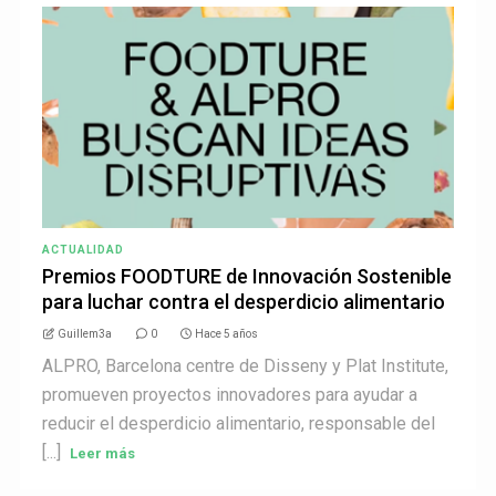
ACTUALIDAD
Premios FOODTURE de Innovación Sostenible
para luchar contra el desperdicio alimentario
Guillem3a
0
Hace 5 años
ALPRO, Barcelona centre de Disseny y Plat Institute,
promueven proyectos innovadores para ayudar a
reducir el desperdicio alimentario, responsable del
[...]
Leer más