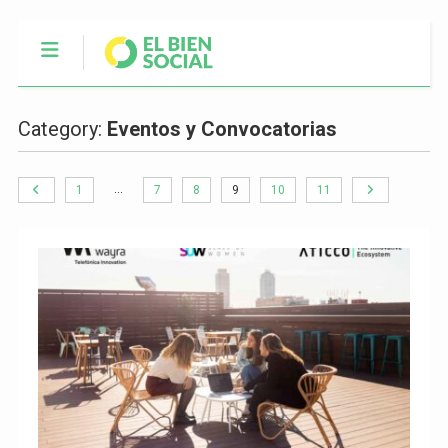
Category:
Eventos y Convocatorias
…
1
7
8
9
10
11