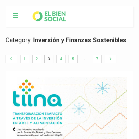
Category:
Inversión y Finanzas Sostenibles
…
1
2
3
4
5
7