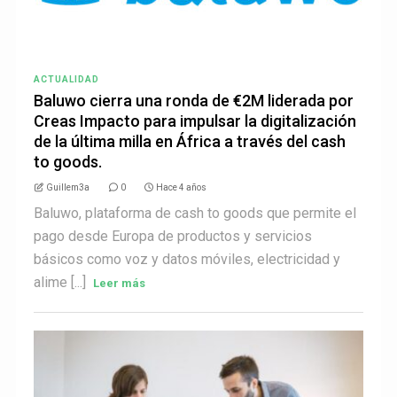
ACTUALIDAD
Baluwo cierra una ronda de €2M liderada por
Creas Impacto para impulsar la digitalización
de la última milla en África a través del cash
to goods.
Guillem3a
0
Hace 4 años
Baluwo, plataforma de cash to goods que permite el
pago desde Europa de productos y servicios
básicos como voz y datos móviles, electricidad y
alime [...]
Leer más