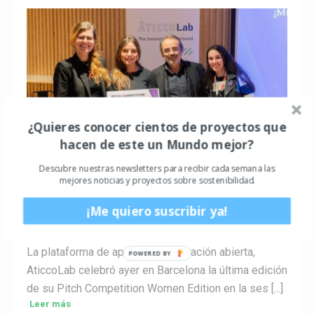
¿Quieres conocer cientos de proyectos que
hacen de este un Mundo mejor?
ACTUALIDAD
Descubre nuestras newsletters para recibir cada semana las
Moonai, startup ganadora de la segunda
mejores noticias y proyectos sobre sostenibilidad.
edición de la Pitch Competition Women
¡Me quiero suscribir ya!
Edition de AticcoLab
Guillem3a
0
Hace 4 años
La plataforma de apoyo a la innovación abierta,
AticcoLab celebró ayer en Barcelona la última edición
de su Pitch Competition Women Edition en la ses [...]
Leer más