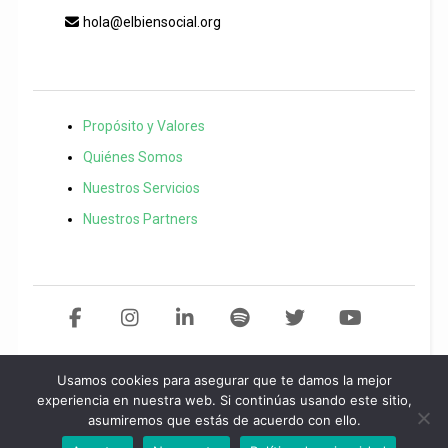
hola@elbiensocial.org
Propósito y Valores
Quiénes Somos
Nuestros Servicios
Nuestros Partners
Usamos cookies para asegurar que te damos la mejor
Copyright 2021 El Bien Social. Todos los derechos reservados
Desarollo
experiencia en nuestra web. Si continúas usando este sitio,
asumiremos que estás de acuerdo con ello.
web por
Start
idea.
Política de privacidad
/
Aviso legal
/
Política de
cookies