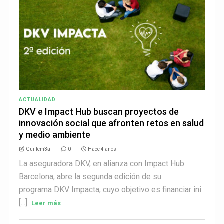
ACTUALIDAD
DKV e Impact Hub buscan proyectos de
innovación social que afronten retos en salud
y medio ambiente
Guillem3a
0
Hace 4 años
La aseguradora DKV, en alianza con Impact Hub
Barcelona, abre la segunda edición de su
programa DKV Impacta, cuyo objetivo es financiar ini
[...]
Leer más