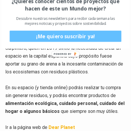
¿Quieres conocer cientos de proyectos que
Ir a la página web de
Linverd
hacen de este un Mundo mejor?
Descubre nuestras newsletters para recibir cada semana las
Dear Planet
mejores noticias y proyectos sobre sostenibilidad.
Otro proyecto que llega
directamente desde Madrid y
¡Me quiero suscribir ya!
con envío a toda la península
. Su fundadora es Rebeca
Carpintero, quien en 2019 sintió la necesidad de crear un
espacio en la capital española cuyo propósito fuese
aportar su grano de arena a la incesante contaminación de
los ecosistemas con residuos plásticos.
En su espacio (y tienda online) podrás realizar tu compra
sin generar residuos, y podrás encontrar productos de
alimentación ecológica, cuidado personal, cuidado del
hogar o algunos básicos
que siempre son muy útiles.
Ir a la página web de
Dear Planet