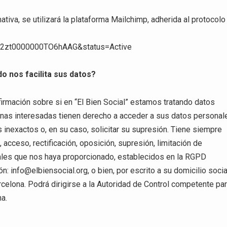
ativa, se utilizará la plataforma Mailchimp, adherida al protocolo
id=a2zt0000000TO6hAAG&status=Active
 nos facilita sus datos?
irmación sobre si en “El Bien Social” estamos tratando datos
onas interesadas tienen derecho a acceder a sus datos personal
os inexactos o, en su caso, solicitar su supresión. Tiene siempre
acceso, rectificación, oposición, supresión, limitación de
nales que nos haya proporcionado, establecidos en la RGPD
ón:
info@elbiensocial.org
, o bien, por escrito a su domicilio socia
rcelona. Podrá dirigirse a la Autoridad de Control competente pa
na.