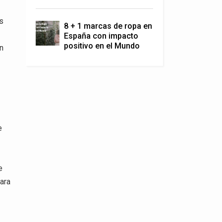
os
8 + 1 marcas de ropa en
España con impacto
positivo en el Mundo
un
e
e
para