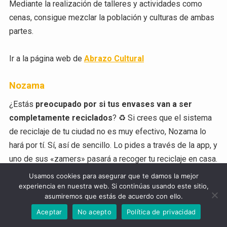
Mediante la realización de talleres y actividades como
cenas, consigue mezclar la población y culturas de ambas
partes.
Ir a la página web de
Abrazo Cultural
Nozama
¿Estás
preocupado por si tus envases van a ser
completamente reciclados
? ♻️ Si crees que el sistema
de reciclaje de tu ciudad no es muy efectivo, Nozama lo
hará por tí. Sí, así de sencillo. Lo pides a través de la app, y
uno de sus «zamers» pasará a recoger tu reciclaje en casa.
Este proceso además está realizado por personas en
Usamos cookies para asegurar que te damos la mejor
riesgo de exclusión social y, por si fuera poco, puedes
experiencia en nuestra web. Si continúas usando este sitio,
asumiremos que estás de acuerdo con ello.
realizar tu compra semanal desde su aplicación.
Aceptar
No acepto
Política de privacidad