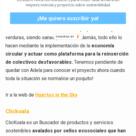
Adela Martínez es la creadora de este interesantísimo
mejores noticias y proyectos sobre sostenibilidad.
proyecto en Barcelona que
pretende convertir las
¡Me quiero suscribir ya!
azoteas en desuso de la ciudad en huertos urbanos.
Pretenden acercar el cultivo de las propias frutas y
verduras, siendo sanas y de KM.0 Además, todo ello lo
hacen mediante la implementación de la
economía
circular y actuar como plataforma para la reinserción
de colectivos desfavorables.
Tenemos pendiente de
quedar con Adela para conocer el proyecto ahora cuando
toda la situación se normalice un poquito!
Ir a la web de
Huertos in the Sky
Clickoala
ClicKoala es un Buscador de productos y servicios
sostenibles
avalados por sellos ecosociales que han