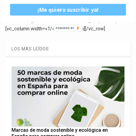
[/vc_column_text][/vc_column][/vc_row][vc_row]
¡Me quiero suscribir ya!
[vc_column width=»1/4″][/vc_column][vc_column
width=»1/2″][contact-form-7 id=»4376″][/vc_column]
[vc_column width=»1/4″][/vc_column][/vc_row]
POWERED BY
LOS MÁS LEÍDOS
Marcas de moda sostenible y ecológica en