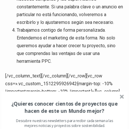
constantemente. Si una palabra clave o un anuncio en
particular no está funcionando, volveremos a
escribirlo y lo ajustaremos según sea necesario.
Trabajamos contigo de forma personalizada.
Entendemos el marketing de esta forma. No solo
queremos ayudar a hacer crecer tu proyecto, sino
que comprendas las ventajas de usar una
herramienta PPC.
[/vc_column_text][/vc_column][/vc_row][vc_row
css=».vc_custom_1512295926942{margin-top: -10%
!important;margin-bottom: -10% !important;}»][vc_column]
[vc_column_text]
¿Quieres conocer cientos de proyectos que
hacen de este un Mundo mejor?
¿Estás interesado en este servicio? Ponte en
Descubre nuestras newsletters para recibir cada semana las
contacto con nosotros ahora
mejores noticias y proyectos sobre sostenibilidad.