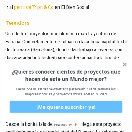
Ir al
perfil de Tripti & Co
en El Bien Social
Teixidors
Uno de los proyectos sociales con más trayectoria de
España. Concretamente se sitúan en la antigua capital téxtil
de Terrassa (Barcelona), dónde dan trabajo a jóvenes con
discapacidad intelectual para confeccionar todo tipo de
tejidos para el hogar y complementos.
¿Quieres conocer cientos de proyectos que
hacen de este un Mundo mejor?
Ir a la página web de
Teixidors
Descubre nuestras newsletters para recibir cada semana las
mejores noticias y proyectos sobre sostenibilidad.
Ir al
perfil de Teixidors
en El Bien Social
¡Me quiero suscribir ya!
Escalaix Creaciones Sostenibles
Desde la bonita isla de Mallorca nos llega este proyecto