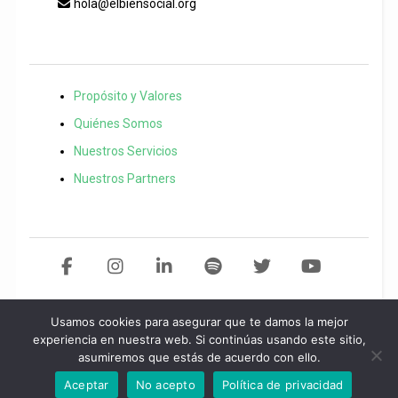
hola@elbiensocial.org
Propósito y Valores
Quiénes Somos
Nuestros Servicios
Nuestros Partners
Usamos cookies para asegurar que te damos la mejor
Copyright 2021 El Bien Social. Todos los derechos reservados
Desarollo
experiencia en nuestra web. Si continúas usando este sitio,
asumiremos que estás de acuerdo con ello.
web por
Start
idea.
Política de privacidad
/
Aviso legal
/
Política de
cookies
Aceptar
No acepto
Política de privacidad