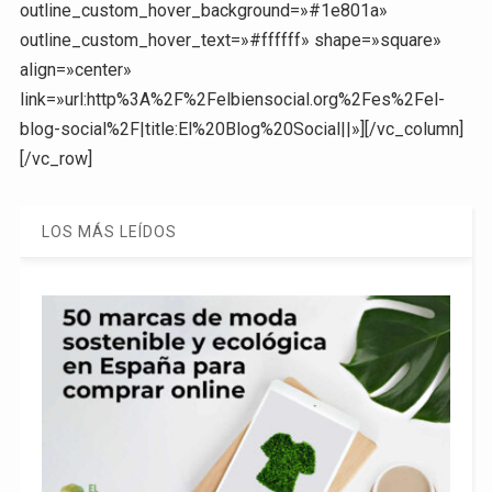
outline_custom_hover_background=»#1e801a»
outline_custom_hover_text=»#ffffff» shape=»square»
align=»center»
link=»url:http%3A%2F%2Felbiensocial.org%2Fes%2Fel-
blog-social%2F|title:El%20Blog%20Social||»][/vc_column]
[/vc_row]
LOS MÁS LEÍDOS