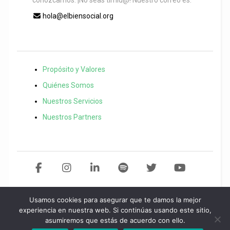
hola@elbiensocial.org
Propósito y Valores
Quiénes Somos
Nuestros Servicios
Nuestros Partners
Usamos cookies para asegurar que te damos la mejor
Copyright 2021 El Bien Social. Todos los derechos reservados
Desarollo
experiencia en nuestra web. Si continúas usando este sitio,
asumiremos que estás de acuerdo con ello.
web por
Start
idea.
Política de privacidad
/
Aviso legal
/
Política de