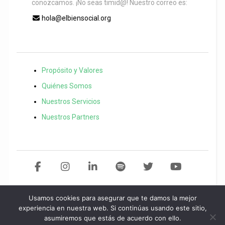
conozcamos. ¡No seas timid@! Nuestro correo es:
hola@elbiensocial.org
Propósito y Valores
Quiénes Somos
Nuestros Servicios
Nuestros Partners
Usamos cookies para asegurar que te damos la mejor
Copyright 2021 El Bien Social. Todos los derechos reservados
Desarollo
experiencia en nuestra web. Si continúas usando este sitio,
asumiremos que estás de acuerdo con ello.
web por
Start
idea.
Política de privacidad
/
Aviso legal
/
Política de