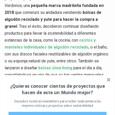
Verdonce, una
pequeña marca madrileña fundada en
2018
que comenzó su andadura vendiendo
bolsas de
algodón reciclado y yute para hacer la compra a
granel
. Tras el éxito, decidieron continuar diseñando
productos para llevar la sostenibilidad a diferentes
estancias de la casa, como la cocina, con
cestos y
manteles individuales de algodón reciclado
, o el baño,
con sus discos faciales reutilizables de algodón orgánico
o su esponja natural de yute, entre otros. También se
lanzaron a diseñar
bolsas slow living
para el día a día,
convirtiéndose en uno de sus su top ventas mensuales.
¿Quieres conocer cientos de proyectos que
En 2019 consiguieron uno de sus mayores logros, el
hacen de este un Mundo mejor?
certificado oficial mundial
PETA Approved Vegan
, que
Descubre nuestras newsletters para recibir cada semana las
acredita que todos sus productos han sido
mejores noticias y proyectos sobre sostenibilidad.
confeccionados sin crueldad animal y es más, que no se