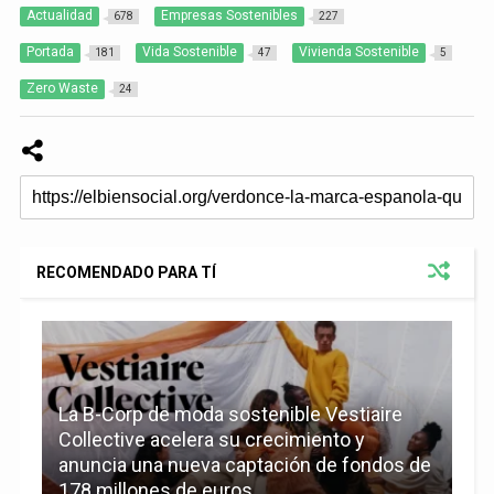
Actualidad
Empresas Sostenibles
678
227
Portada
Vida Sostenible
Vivienda Sostenible
181
47
5
Zero Waste
24
RECOMENDADO PARA TÍ
La B-Corp de moda sostenible Vestiaire
Collective acelera su crecimiento y
anuncia una nueva captación de fondos de
178 millones de euros