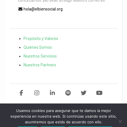
conozcamos. ¡No seas timid@! Nuestro correo es:
hola@elbiensocial.org
Propósito y Valores
Quiénes Somos
Nuestros Servicios
Nuestros Partners
Usamos cookies para asegurar que te damos la mejor
Copyright 2021 El Bien Social. Todos los derechos reservados
Desarollo
experiencia en nuestra web. Si continúas usando este sitio,
asumiremos que estás de acuerdo con ello.
web por
Start
idea.
Política de privacidad
/
Aviso legal
/
Política de