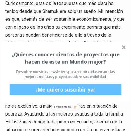
Curiosamente, esta es la respuesta que más clara he
tenido desde que Shamuk era solo un sueño. Mi intención
es que, además de ser sostenible económicamente, y que
con el paso de los años su crecimiento permita que más
personas puedan beneficiarse de ello a través de la
obtención de unos ingresos estables, Shamuk pueda
obtener de su actividad comercial, los recursos que nos
¿Quieres conocer cientos de proyectos que
permitan trabajar en el componente social. Aspectos como
hacen de este un Mundo mejor?
el empoderamiento de las mujeres, el fortalecimiento
Descubre nuestras newsletters para recibir cada semana las
asociativo y la capacitación laboral y la formación en
mejores noticias y proyectos sobre sostenibilidad.
derechos son un objetivo muy importante del proyecto.
¡Me quiero suscribir ya!
Shamuk es un proyecto enfocado principalmente, aunque
no es exclusivo, a mujeres campesinas en situación de
pobreza. Ayudando a las mujeres, ayudas a toda la familia.
En las zonas donde trabajamos en Ecuador, además de la
situación de precariedad económica en la que viven ellas y