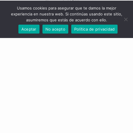
conozcamos. ¡No seas timid@! Nuestro correo es:
Usamos cookies para asegurar que te damos la mejor
hola@elbiensocial.org
experiencia en nuestra web. Si continúas usando este sitio,
asumiremos que estás de acuerdo con ello.
Aceptar
No acepto
Política de privacidad
Propósito y Valores
Quiénes Somos
Nuestros Servicios
Nuestros Partners
Copyright 2021 El Bien Social. Todos los derechos reservados
Desarollo
web por
Start
idea.
Política de privacidad
/
Aviso legal
/
Política de