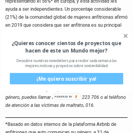
representando el 56%* en Europa, y esta actividad les
ayuda a ser independientes. Un porcentaje considerable
(21%) de la comunidad global de mujeres anfitrionas afirmó
en 2019 que considera que ser anfitriona es su principal
ocupación, mientras que el 54%** de ese grupo dice que
los ingresos les han ayudado a hacer crecer su negocio.
¿Quieres conocer cientos de proyectos que
De hecho, más de la mitad asegura que lo ven como un
hacen de este un Mundo mejor?
salvavidas para su propio sustento: el 51% dijo que el
Descubre nuestras newsletters para recibir cada semana las
dinero ganado como anfitrionas les ha permitido seguir
mejores noticias y proyectos sobre sostenibilidad.
viviendo en sus casas.
¡Me quiero suscribir ya!
Si estás buscando ayuda para una situación de violencia de
género, puedes llamar a MUM al 601 223 706 o al teléfono
de atención a las víctimas de maltrato, 016.
*Basado en datos internos de la plataforma Airbnb de
anfitriones que auto comunican su género, a 31 de