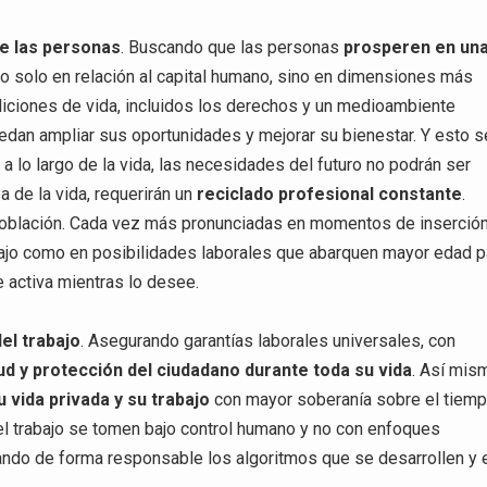
de las personas
. Buscando que las personas
prosperen en un
no solo en relación al capital humano, sino en dimensiones más
diciones de vida, incluidos los derechos y un medioambiente
edan ampliar sus oportunidades y mejorar su bienestar. Y esto s
a lo largo de la vida, las necesidades del futuro no podrán ser
a de la vida, requerirán un
reciclado profesional constante
.
población. Cada vez más pronunciadas en momentos de inserció
abajo como en posibilidades laborales que abarquen mayor edad p
 activa mientras lo desee.
el trabajo
. Asegurando garantías laborales universales, con
ud y protección del ciudadano durante toda su vida
. Así mis
u vida privada y su trabajo
con mayor soberanía sobre el tiemp
el trabajo se tomen bajo control humano y no con enfoques
usando de forma responsable los algoritmos que se desarrollen y 