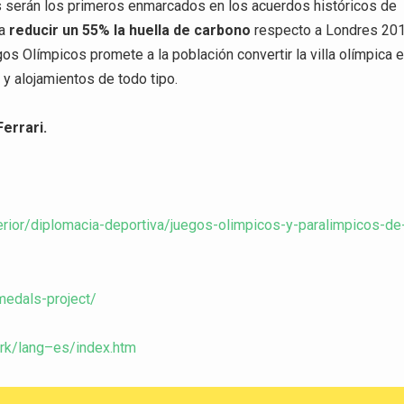
 serán los primeros enmarcados en los acuerdos históricos de
ra
reducir un 55% la huella de carbono
respecto a Londres 20
s Olímpicos promete a la población convertir la villa olímpica 
 y alojamientos de todo tipo.
errari.
terior/diplomacia-deportiva/juegos-olimpicos-y-paralimpicos-de
edals-project/
ork/lang–es/index.htm