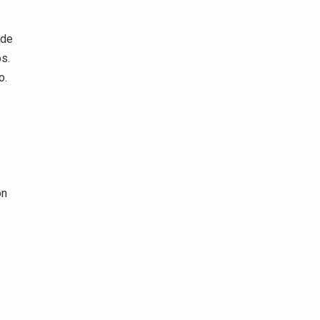
 de
os.
o.
on