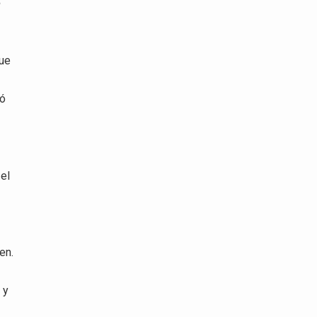
o
que
ró
el
en.
 y