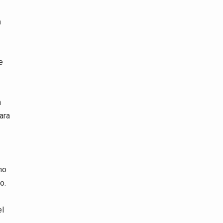
a
e
n
ara
mo
o.
el