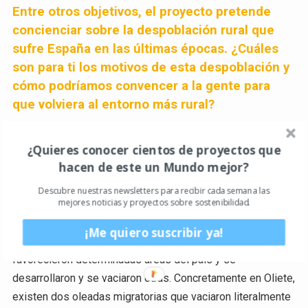
Entre otros objetivos, el proyecto pretende
concienciar sobre la despoblación rural
que
sufre España en las últimas épocas. ¿Cuáles
son para ti los motivos de esta despoblación y
cómo podríamos convencer a la gente para
que volviera al entorno más rural?
Uno de los principales
problemas que tiene España es
la terrible despoblación y abandono
que sufren muchas
¿Quieres conocer cientos de proyectos que
hacen de este un Mundo mejor?
áreas de interior.
Un país no está desarrollado si no
está vertebrado y todo su territorio genera riqueza y
Descubre nuestras newsletters para recibir cada semana las
mejores noticias y proyectos sobre sostenibilidad.
es capaz de ofrecer bienestar en cualquier lugar
.
¡Me quiero suscribir ya!
La despoblación empezó muchos años atrás cuando se
favorecieron determinadas áreas del país y se
desarrollaron y se vaciaron otras. Concretamente en Oliete,
existen dos oleadas migratorias que vaciaron literalmente