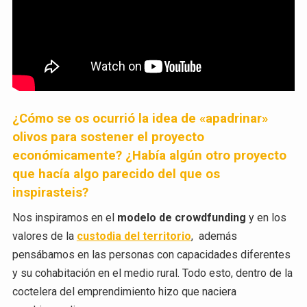
¿Cómo se os ocurrió la idea de «apadrinar»
olivos para sostener el proyecto
económicamente? ¿Había algún otro proyecto
que hacía algo parecido del que os
inspirasteis?
Nos inspiramos en el
modelo de crowdfunding
y en los
valores de la
custodia del territorio
, además
pensábamos en las personas con capacidades diferentes
y su cohabitación en el medio rural. Todo esto, dentro de la
coctelera del emprendimiento hizo que naciera