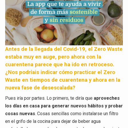
Antes de la llegada del Covid-19, el Zero Waste
estaba muy en auge, pero ahora con la
cuarentena parece que ha ido en retroceso.
¿Nos podríais indicar cómo practicar el Zero
Waste en tiempos de cuarentena y ahora en la
nueva fase de desescalada?
Pues iría por partes. Lo primero, te diría que
aproveches
los días en casa para generar nuevos hábitos y probar
cosas nuevas
. Cosas sencillas como instalarse un filtro
en el grifo de la cocina para dejar de beber agua