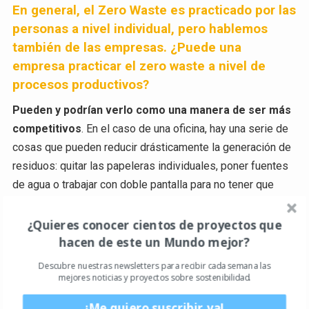
En general, el Zero Waste es practicado por las
personas a nivel individual, pero hablemos
también de las empresas. ¿Puede una
empresa practicar el zero waste a nivel de
procesos productivos?
Pueden y podrían verlo como una manera de ser más
competitivos
. En el caso de una oficina, hay una serie de
cosas que pueden reducir drásticamente la generación de
residuos: quitar las papeleras individuales, poner fuentes
de agua o trabajar con doble pantalla para no tener que
imprimir las cosas para leer y escribir a la vez por ejemplo.
¿Quieres conocer cientos de proyectos que
hacen de este un Mundo mejor?
Para los procesos productivos es un reto mayor y
tiene mucho que ver con la
Economía Circular
. Hay que
Descubre nuestras newsletters para recibir cada semana las
revisar toda la cadena productiva, los materiales, la
mejores noticias y proyectos sobre sostenibilidad.
maquinaria y saber adaptarlo. Lo buenos es que hay
¡Me quiero suscribir ya!