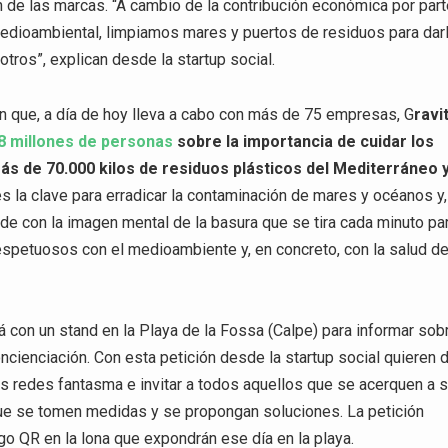
n de las marcas. “A cambio de la contribución económica por par
dioambiental, limpiamos mares y puertos de residuos para dar
otros”, explican desde la startup social.
ón que, a día de hoy lleva a cabo con más de 75 empresas, G
ravi
8 millones de personas
sobre la importancia de cuidar los
ás de 70.000 kilos de residuos plásticos del Mediterráneo 
s la clave para erradicar la contaminación de mares y océanos y,
de con la imagen mental de la basura que se tira cada minuto pa
espetuosos con el medioambiente y, en concreto, con la salud d
á con un stand en la Playa de la Fossa (Calpe) para informar sob
cienciación. Con esta petición desde la startup social quieren 
 las redes fantasma e invitar a todos aquellos que se acerquen a 
que se tomen medidas y se propongan soluciones. La petición
o QR en la lona que expondrán ese día en la playa.