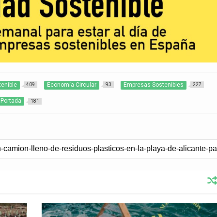
tenible
Economía Circular
Empresas Sostenibles
409
93
227
Portada
181