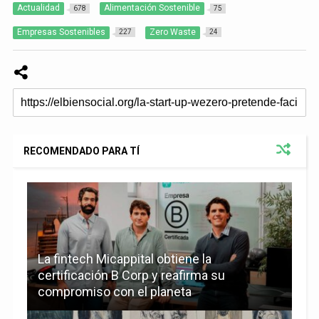
Actualidad
Alimentación Sostenible
678
75
Empresas Sostenibles
Zero Waste
227
24
RECOMENDADO PARA TÍ
La fintech Micappital obtiene la
certificación B Corp y reafirma su
compromiso con el planeta