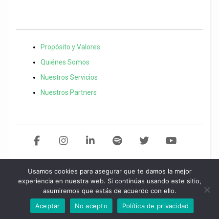
Propósito y Valores
Quiénes Somos
Nuestros Servicios
Nuestros Partners
Usamos cookies para asegurar que te damos la mejor
Copyright 2021 El Bien Social. Todos los derechos reservados
Desarollo
experiencia en nuestra web. Si continúas usando este sitio,
asumiremos que estás de acuerdo con ello.
web por
Start
idea.
Política de privacidad
/
Aviso legal
/
Política de
cookies
Aceptar
No acepto
Política de privacidad