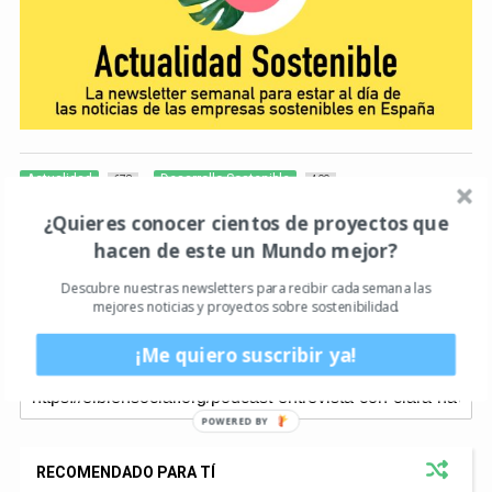
Actualidad
Desarrollo Sostenible
678
409
Descubriendo la Sostenibilidad
¿Quieres conocer cientos de proyectos que
46
hacen de este un Mundo mejor?
Entrevistas sostenibles
136
Descubre nuestras newsletters para recibir cada semana las
Inversión y Finanzas Sostenibles
Portada
68
181
mejores noticias y proyectos sobre sostenibilidad.
¡Me quiero suscribir ya!
POWERED BY
RECOMENDADO PARA TÍ