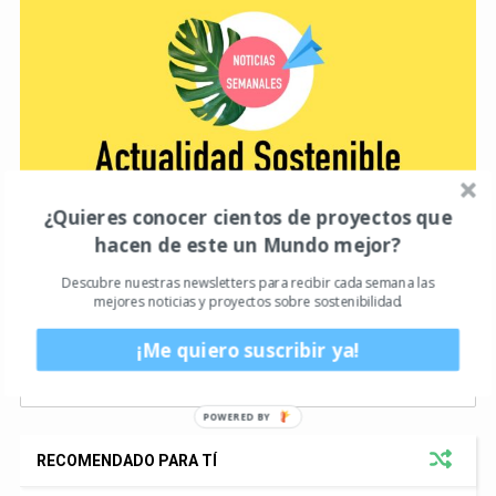
¿Quieres conocer cientos de proyectos que
hacen de este un Mundo mejor?
Actualidad
Desarrollo Sostenible
678
409
Descubre nuestras newsletters para recibir cada semana las
mejores noticias y proyectos sobre sostenibilidad.
¡Me quiero suscribir ya!
RECOMENDADO PARA TÍ