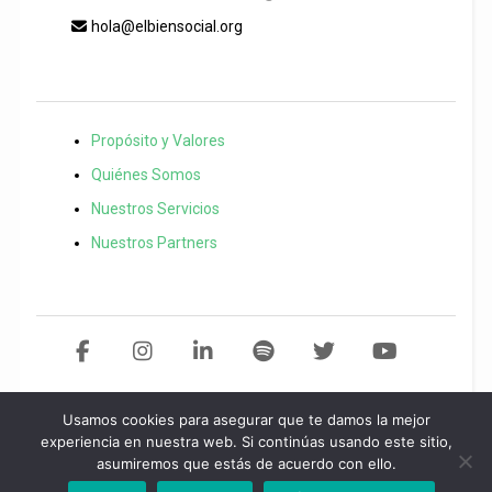
hola@elbiensocial.org
Propósito y Valores
Quiénes Somos
Nuestros Servicios
Nuestros Partners
Usamos cookies para asegurar que te damos la mejor
Copyright 2021 El Bien Social. Todos los derechos reservados
Desarollo
experiencia en nuestra web. Si continúas usando este sitio,
asumiremos que estás de acuerdo con ello.
web por
Start
idea.
Política de privacidad
/
Aviso legal
/
Política de
cookies