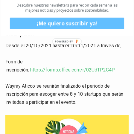
Sostenibilidad e impacto
Descubre nuestras newsletters para recibir cada semana las
mejores noticias y proyectos sobre sostenibilidad.
Posibilidad de asistir al Intensive Program de forma
presencial
¡Me quiero suscribir ya!
Inscripción
Desde el 20/10/2021 hasta el 10/11/2021 a través de,
Form de
inscripción:
https://forms.office.com/r/02UdTP2G4P
Wayray Aticco se reunirán finalizado el periodo de
inscripción para escoger entre 8 y 10 startups que serán
invitadas a participar en el evento.