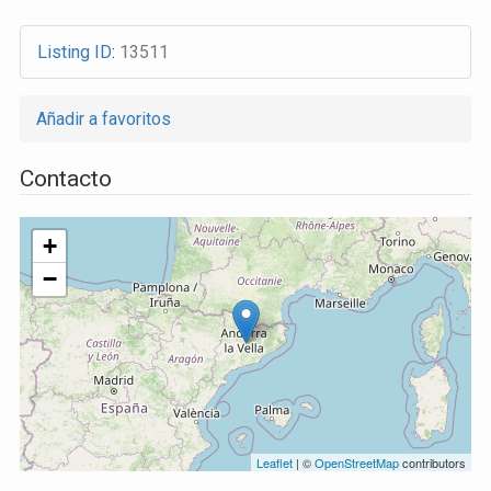
Listing ID
:
13511
Añadir a favoritos
Contacto
+
−
Leaflet
| ©
OpenStreetMap
contributors