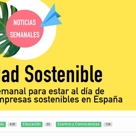
ble
Educación
Eventos y Convocatorias
409
35
104