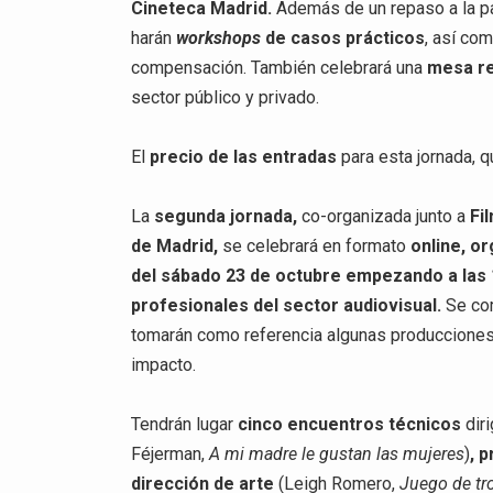
Cineteca Madrid.
Además de un repaso a la pa
harán
workshops
de casos prácticos
, así com
compensación. También celebrará una
mesa r
sector público y privado.
El
precio de las entradas
para esta jornada, 
La
segunda jornada,
co-organizada junto a
Fi
de Madrid,
se celebrará en formato
online, o
del sábado 23 de octubre empezando a las 
profesionales del sector audiovisual.
Se com
tomarán como referencia algunas produccione
impacto.
Tendrán lugar
cinco encuentros técnicos
diri
Féjerman,
A mi madre le gustan las mujeres
)
, 
dirección de arte
(Leigh Romero,
Juego de tr