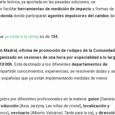
rte teórica, ya aportada en las pasadas ediciones, se
o facilitar
herramientas de medición de impacto
y formas de
edonda
donde participarán
agentes impulsores del cambio
de
que
ya están a la venta
, es de
15€.
lm Madrid, oficina de promoción de rodajes de la Comunidad
rganizado en sesiones de una hora por especialidad a lo lar
10:00h.
Está destinado a los diferentes
departamentos de
partirán conocimientos, experiencias, se resolverán dudas y s
s españolas que ya están implementando medidas de menor
gidos por diferentes profesionales en la materia:
guion
(Daniela
producción
(Asia Jarzyna,
Las niñas de cristal
)
, localización y
onos
)
, vestuario
(Alberto Valcárcel,
Tarde para la ira
)
,
y
direcció