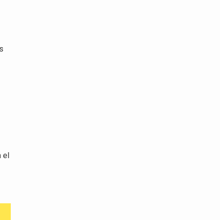
ás
 el