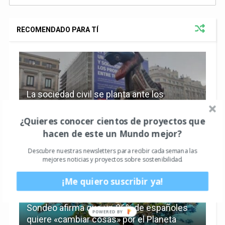
RECOMENDADO PARA TÍ
La sociedad civil se planta ante los
combustibles fósiles instalando un
dinosaurio a las puertas del Congreso de
¿Quieres conocer cientos de proyectos que
los Diputados
hacen de este un Mundo mejor?
Descubre nuestras newsletters para recibir cada semana las
mejores noticias y proyectos sobre sostenibilidad.
¡Me quiero suscribir ya!
Sondeo afirma que un 86% de españoles
quiere «cambiar cosas» por el Planeta