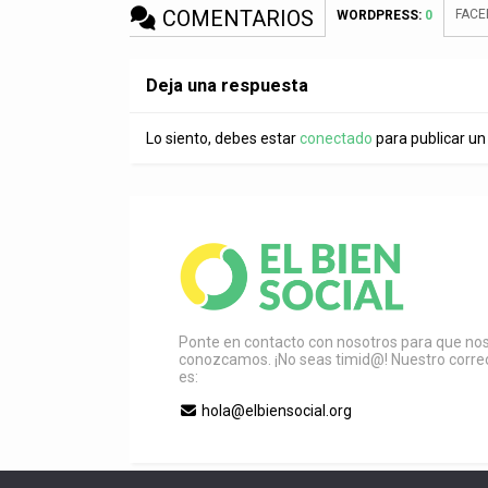
COMENTARIOS
FAC
WORDPRESS:
0
Deja una respuesta
Lo siento, debes estar
conectado
para publicar un
Ponte en contacto con nosotros para que no
conozcamos. ¡No seas timid@! Nuestro corre
es:
hola@elbiensocial.org