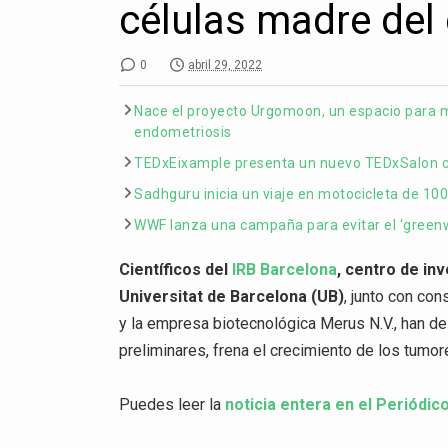
células madre del
0
abril 29, 2022
Nace el proyecto Urgomoon, un espacio para m
endometriosis
TEDxEixample presenta un nuevo TEDxSalon co
Sadhguru inicia un viaje en motocicleta de 100
WWF lanza una campaña para evitar el ‘greenw
Científicos del
IRB Barcelona
, centro de in
Universitat de Barcelona (UB)
, junto con con
y la empresa biotecnológica Merus N.V., han d
preliminares, frena el crecimiento de los tumor
Puedes leer la
noticia entera en el Periódic