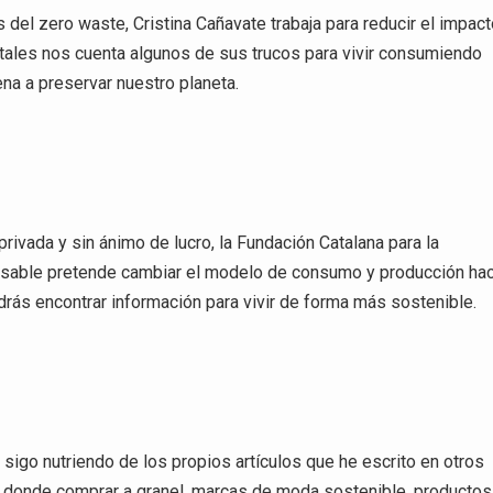
s del zero waste, Cristina Cañavate trabaja para reducir el impac
itales nos cuenta algunos de sus trucos para vivir consumiendo
na a preservar nuestro planeta.
rivada y sin ánimo de lucro, la Fundación Catalana para la
able pretende cambiar el modelo de consumo y producción hac
rás encontrar información para vivir de forma más sostenible.
igo nutriendo de los propios artículos que he escrito en otros
s donde comprar a granel, marcas de moda sostenible, productos