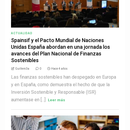
ACTUALIDAD
Spainsif y el Pacto Mundial de Naciones
Unidas España abordan en una jornada los
avances del Plan Nacional de Finanzas
Sostenibles
Guillem3a
0
Hace 4 años
Las finanzas sostenibles han despegado en Europa
y en España, como demuestra el hecho de que la
Inversión Sostenible y Responsable (ISR)
aumentase en [...]
Leer más