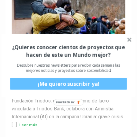
¿Quieres conocer cientos de proyectos que
hacen de este un Mundo mejor?
ACTIVISMO
Descubre nuestras newsletters para recibir cada semana las
Fundación Triodos y Amnistía Internacional
mejores noticias y proyectos sobre sostenibilidad.
colaboran en la recaudación de fondos para
proteger a la población civil de Ucrania
¡Me quiero suscribir ya!
Guillem3a
0
Hace 4 años
Fundación Triodos, entidad sin ánimo de lucro
vinculada a Triodos Bank, colabora con Amnistía
Internacional (AI) en la campaña Ucrania: grave crisis
[...]
Leer más