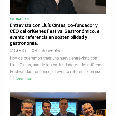
ACTUALIDAD
Entrevista con Lluís Cintas, co-fundador y
CEO del oríGenes Festival Gastronómico, el
evento referencia en sostenibilidad y
gastronomía.
Guillem3a
0
Hace 4 años
Hoy os queremos traer una nueva entrevista con
Lluís Cintas, uno de los co-fundadores del oríGenes
Festival Gastronómico, el evento referencia en nue
[...]
Leer más