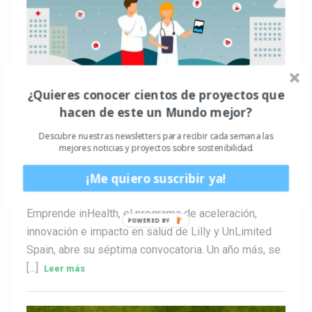
¿Quieres conocer cientos de proyectos que
hacen de este un Mundo mejor?
ACTUALIDAD
Abierta la convocatoria de la 7ª edición de
Descubre nuestras newsletters para recibir cada semana las
Emprende inHealth, el programa de apoyo al
mejores noticias y proyectos sobre sostenibilidad.
emprendimiento en salud de Lilly y UnLimited
Spain
¡Me quiero suscribir ya!
Guillem3a
0
Hace 4 años
Emprende inHealth, el programa de aceleración,
innovación e impacto en salud de Lilly y UnLimited
Spain, abre su séptima convocatoria. Un año más, se
[...]
Leer más