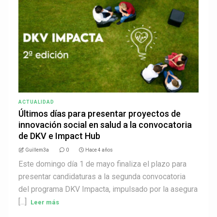
ACTUALIDAD
Últimos días para presentar proyectos de
innovación social en salud a la convocatoria
de DKV e Impact Hub
Guillem3a
0
Hace 4 años
Este domingo día 1 de mayo finaliza el plazo para
presentar candidaturas a la segunda convocatoria
del programa DKV Impacta, impulsado por la asegura
[...]
Leer más