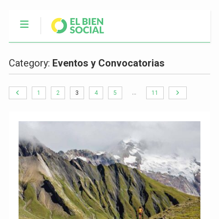
Category:
Eventos y Convocatorias
…
1
2
3
4
5
11