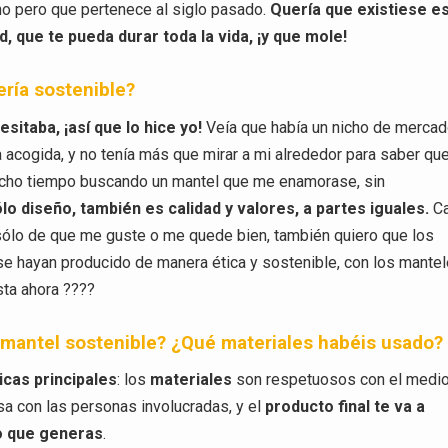
no pero que pertenece al siglo pasado.
Quería que existiese e
, que te pueda durar toda la vida, ¡y que mole!
ería sostenible?
sitaba, ¡así que lo hice yo!
Veía que había un nicho de merca
 acogida, y no tenía más que mirar a mi alrededor para saber qu
mucho tiempo buscando un mantel que me enamorase, sin
lo diseño, también es calidad y valores, a partes iguales.
C
ólo de que me guste o me quede bien, también quiero que los
 se hayan producido de manera ética y sostenible, con los mante
sta ahora ????
n mantel sostenible? ¿Qué materiales habéis usado?
icas principales
: los
materiales
son respetuosos con el medi
a con las personas involucradas, y el
producto final te va a
o que generas
.