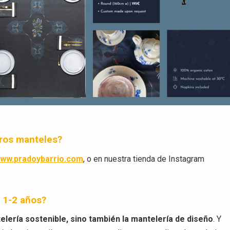
tros manteles?
ww.pradoybarrio.com
, o en nuestra tienda de Instagram
n 1-2 años?
telería sostenible, sino también la mantelería de diseño
. Y