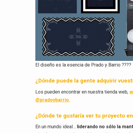
El diseño es la esencia de Prado y Barrio ????
¿Dónde puede la gente adquirir vues
Los pueden encontrar en nuestra tienda web,
w
@pradoybarrio
.
¿Dónde te gustaría ver tu proyecto e
En un mundo ideal…
liderando no sólo la man