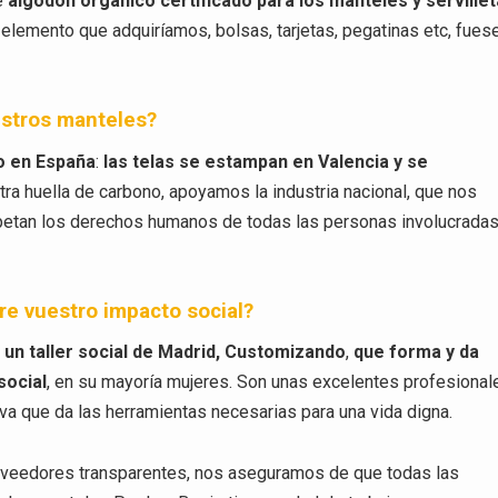
e
algodón orgánico certificado para los manteles y serville
emento que adquiríamos, bolsas, tarjetas, pegatinas etc, fues
estros manteles?
bo en España
:
las telas se estampan en Valencia y se
tra huella de carbono, apoyamos la industria nacional, que nos
petan los derechos humanos de todas las personas involucrada
e vuestro impacto social?
n un taller social de Madrid, Customizando
,
que forma y da
social
, en su mayoría mujeres. Son unas excelentes profesional
iva que da las herramientas necesarias para una vida digna.
roveedores transparentes, nos aseguramos de que todas las