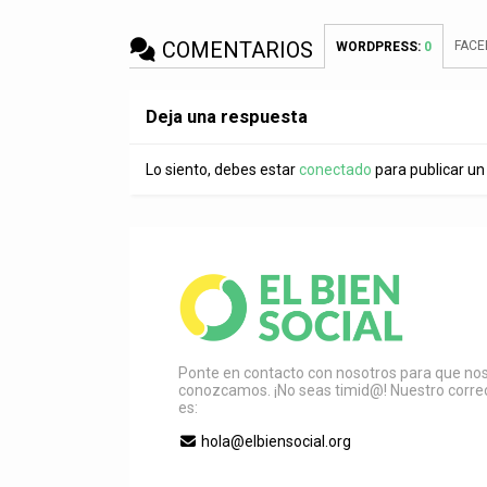
COMENTARIOS
FAC
WORDPRESS:
0
Deja una respuesta
Lo siento, debes estar
conectado
para publicar un
Ponte en contacto con nosotros para que no
conozcamos. ¡No seas timid@! Nuestro corre
es:
hola@elbiensocial.org