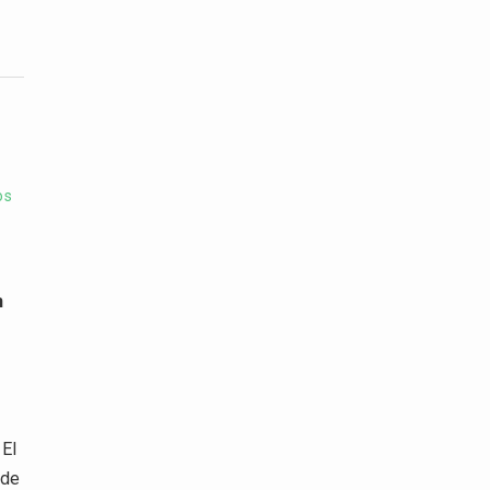
os
n
El
 de