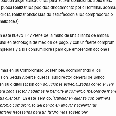
pueden alojar aplicaciones para activar donaciones solidarias,
 pueda realizar los pedidos directamente por el terminal, ademá
tickets, realizar encuestas de satisfacción a los compradores o
onalidades).
en este nuevo TPV viene de la mano de una alianza de ambas
onal en tecnología de medios de pago, y con un fuerte comprom
as empresas y a los consumidores para que emprendan acciones
so más en su Compromiso Sostenible, acompañando a los
sión. Según Albert Figueras, subdirector general de Banco
n su digitalización
con soluciones especializadas como el TPV
para cada sector y además le permite al comercio mejorar de man
us clientes
”. En este sentido, “
trabajar en alianza con partners
propio compromiso del banco en apoyar y acelerar las
ntales necesarias para un futuro más sostenible
”.