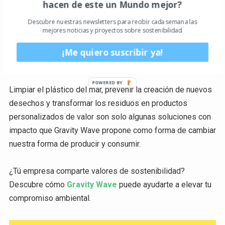
hacen de este un Mundo mejor?
lo hagan. El propósito de Gravity Wave es concienciar
sobre la magnitud del problema al que se enfrentan los
Descubre nuestras newsletters para recibir cada semana las
mejores noticias y proyectos sobre sostenibilidad.
mares y demostrar que es imprescindible que las
empresas como Hannun eleven su compromiso ambiental
¡Me quiero suscribir ya!
y ayuden a eliminar el problema de raíz.
Limpiar el plástico del mar, prevenir la creación de nuevos
desechos y transformar los residuos en productos
personalizados de valor son solo algunas soluciones con
impacto que Gravity Wave propone como forma de cambiar
nuestra forma de producir y consumir.
¿Tú empresa comparte valores de sostenibilidad?
Descubre cómo
Gravity Wave
puede ayudarte a elevar tu
compromiso ambiental.