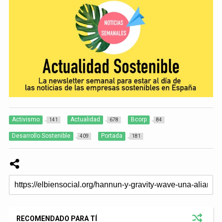
Activismo
Actualidad
Bcorp
141
678
84
Desarrollo Sostenible
Portada
409
181
RECOMENDADO PARA TÍ