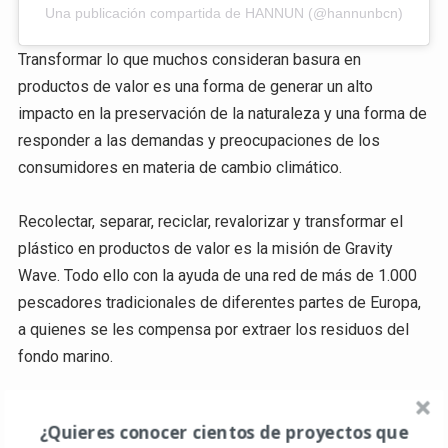
Una publicación compartida de HANNUN (@hannunbcn)
Transformar lo que muchos consideran basura en
productos de valor es una forma de generar un alto
impacto en la preservación de la naturaleza y una forma de
responder a las demandas y preocupaciones de los
consumidores en materia de cambio climático.
Recolectar, separar, reciclar, revalorizar y transformar el
plástico en productos de valor es la misión de Gravity
Wave. Todo ello con la ayuda de una red de más de 1.000
pescadores tradicionales de diferentes partes de Europa,
a quienes se les compensa por extraer los residuos del
fondo marino.
Está claro que el mundo está cambiando y que es
¿Quieres conocer cientos de proyectos que
primordial que todos los agentes de la sociedad también