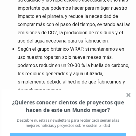
importante que podemos hacer para mitigar nuestro
impacto en el planeta, y reduce la necesidad de
comprar más con el paso del tiempo, evitando así las
emisiones de CO2, la producción de residuos y el
uso del agua necesaria para su fabricación.
Según el grupo británico WRAP, si mantenemos en
uso nuestra ropa tan solo nueve meses más,
podemos reducir en un 20-30 % la huella de carbono,
los residuos generados y agua utilizada,
simplemente debido al hecho de que fabricamos y
desechamos menos.
¿Quieres conocer cientos de proyectos que
Las cifras de Worn Wear (en 2019)
hacen de este un Mundo mejor?
56 = Número de eventos de reparación Worn Wear
Descubre nuestras newsletters para recibir cada semana las
en Europa
mejores noticias y proyectos sobre sostenibilidad.
25 000 = Personas asistentes a los eventos de