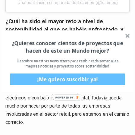
Una publicación compartida de Lelambu (@lelambu)
¿Cuál ha sido el mayor reto a nivel de
sostenibilidad al que os habéis enfrentado, y
cómo lo habéis superado?
¿Quieres conocer cientos de proyectos que
Para nosotras sigue siendo todavía un reto mejorar el
hacen de este un Mundo mejor?
impacto que produce el transporte en la distribución y
Descubre nuestras newsletters para recibir cada semana las
entrega de nuestros productos. En ciudades como
mejores noticias y proyectos sobre sostenibilidad.
Barcelona, Madrid Valencia, Sevilla, entre otras,
¡Me quiero suscribir ya!
i
ntentamos trabajar con empresas de entrega
denominadas de “última milla”
que usen vehículos
eléctricos o con bajo impacto ambiental. Todavía queda
mucho por hacer por parte de todas las empresas
involucradas en el sector retail, pero estamos en el camino
correcto.