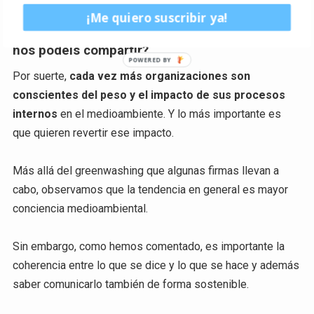
¿Hay cada vez más marcas que se están
¡Me quiero suscribir ya!
convirtiendo en sostenibles? ¿Qué ejemplos
nos podéis compartir?
Por suerte,
cada vez más organizaciones son
conscientes del peso y el impacto de sus procesos
internos
en el medioambiente. Y lo más importante es
que quieren revertir ese impacto.
Más allá del greenwashing que algunas firmas llevan a
cabo, observamos que la tendencia en general es mayor
conciencia medioambiental.
Sin embargo, como hemos comentado, es importante la
coherencia entre lo que se dice y lo que se hace y además
saber comunicarlo también de forma sostenible.