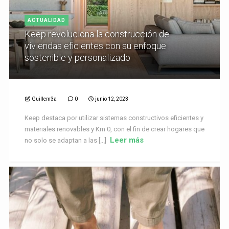
ACTUALIDAD
Keep revoluciona la construcción de
viviendas eficientes con su enfoque
sostenible y personalizado
Guillem3a
0
junio 12, 2023
Keep destaca por utilizar sistemas constructivos eficientes y
materiales renovables y Km 0, con el fin de crear hogares que
Leer más
no solo se adaptan a las [...]