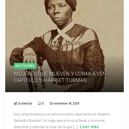
ACTIVISMO
MUJERES QUE MUEVEN Y CONMUEVEN
CAPÍTULO 5: HARRIET TUBMAN
Guillem3a
0
noviembre 18, 2024
Hoy emprendemos un emocionante viaje hacia un destino
llamado libertad. Un viaje que nos va a llevar a conocer,
Leer más
descifrar y admirar la vida de la que [...]