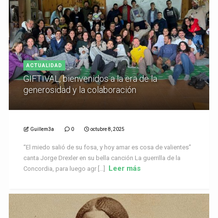
ACTUALIDAD
GIFTIVAL, bienvenidos a la era de la
generosidad y la colaboración
Guillem3a
0
octubre 8, 2025
“El miedo salió de su fosa, y hoy amar es cosa de valientes”
canta Jorge Drexler en su bella canción La guerrilla de la
Leer más
Concordia, para luego agr [...]