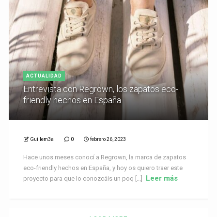
ACTUALIDAD
Entrevista con Regrown, los zapatos eco-
friendly hechos en España
Guillem3a
0
febrero 26, 2023
Hace unos meses conocí a Regrown, la marca de zapatos
eco-friendly hechos en España, y hoy os quiero traer este
Leer más
proyecto para que lo conozcáis un poq [...]