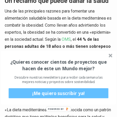
Un reclamo que puede dañar la salud
Una de las principales razones para fomentar una
alimentación saludable basada en la dieta mediterránea es
combatir la obesidad. Como llevan años advirtiendo los
expertos, la obesidad se ha convertido en una «epidemia»
en la sociedad actual. Según la
OMS
, el
44 % de las
personas adultas de 18 años o más tienen sobrepeso
o son obesas
. Y el panorama no es distinto en España:
la
Encuesta Europea de Salud en España
del año 2020
¿Quieres conocer cientos de proyectos que
reveló que un
16,5 % de hombres de 18 años o más y un
hacen de este un Mundo mejor?
15,5 % de mujeres padecen obesidad
. La principal causa
Descubre nuestras newsletters para recibir cada semana las
de esta situación es una dieta basada en productos de
mejores noticias y proyectos sobre sostenibilidad.
nivel nutricional bajo que, a su vez, son ricos en grasa, sal
¡Me quiero suscribir ya!
o azúcares.
«La dieta mediterránea ha sido reconocida como un patrón
dietético que tiene múltiples beneficios para la salud y