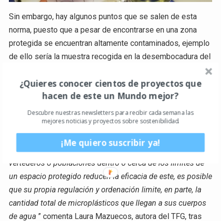
Sin embargo, hay algunos puntos que se salen de esta
norma, puesto que a pesar de encontrarse en una zona
protegida se encuentran altamente contaminados, ejemplo
de ello sería la muestra recogida en la desembocadura del
Río Odiel (Huelva), con una alta densidad de
¿Quieres conocer cientos de proyectos que
microplásticos, siendo esta una zona protegida. “
Aunque
hacen de este un Mundo mejor?
hay más casos que se salen de esta tendencia, los
resultados del estudio ponen de manifiesto la gran
Descubre nuestras newsletters para recibir cada semana las
mejores noticias y proyectos sobre sostenibilidad.
importancia de la protección ambiental para la reducción
de estos contaminantes en la naturaleza; aunque los
¡Me quiero suscribir ya!
polígonos industriales, las zonas agrícolas intensivas, los
vertederos o poblaciones dentro o cerca de los límites de
un espacio protegido reducen la eficacia de este, es posible
que su propia regulación y ordenación limite, en parte, la
cantidad total de microplásticos que llegan a sus cuerpos
de agua
” comenta Laura Mazuecos, autora del TFG, tras