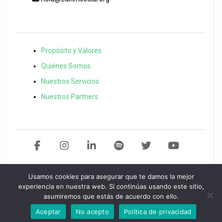
Propósito y Valores
Quiénes Somos
Nuestros Servicios
Nuestros Partners
Usamos cookies para asegurar que te damos la mejor
Copyright 2021 El Bien Social. Todos los derechos reservados
Desarollo
experiencia en nuestra web. Si continúas usando este sitio,
asumiremos que estás de acuerdo con ello.
web por
Start
idea.
Política de privacidad
/
Aviso legal
/
Política de
cookies
Aceptar
No acepto
Política de privacidad