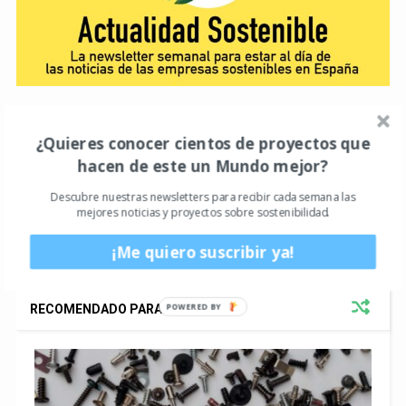
Actualidad
Cultura
Entrevistas sostenibles
678
41
136
¿Quieres conocer cientos de proyectos que
Medio Ambiente
Portada
122
181
hacen de este un Mundo mejor?
Descubre nuestras newsletters para recibir cada semana las
mejores noticias y proyectos sobre sostenibilidad.
¡Me quiero suscribir ya!
POWERED
RECOMENDADO PARA TÍ
BY