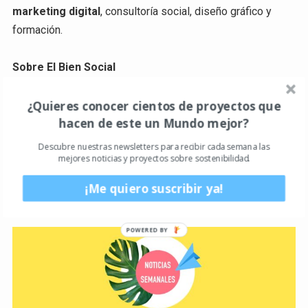
marketing digital
, consultoría social, diseño gráfico y
formación.
Sobre El Bien Social
El Bien Social es un medio de comunicación centrado en
¿Quieres conocer cientos de proyectos que
hacen de este un Mundo mejor?
promocionar proyectos y entidades de impacto social y
medio ambiental tanto en España como en América Latina.
Descubre nuestras newsletters para recibir cada semana las
mejores noticias y proyectos sobre sostenibilidad.
Es un HUB que conecta todas las necesidades
informativas tanto de emprendedores como empresarios
¡Me quiero suscribir ya!
del mundo de la sostenibilidad y el emprendimiento social.
POWERED
BY