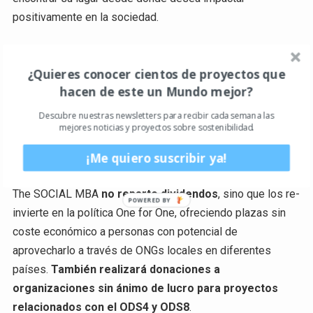
positivamente en la sociedad.
¿Nos puedes explicar un poco más en qué
¿Quieres conocer cientos de proyectos que
consiste que sea un máster 100% non-profit?
hacen de este un Mundo mejor?
The SOCIAL MBA cuenta con una
política One for One
,
Descubre nuestras newsletters para recibir cada semana las
donde por cada matrícula se brinda una oportunidad a
mejores noticias y proyectos sobre sostenibilidad.
una persona de mejorar su acceso a empleo y
¡Me quiero suscribir ya!
convertirse en un agente de cambio
.
The SOCIAL MBA
no reparte dividendos
, sino que los re-
invierte en la política One for One, ofreciendo plazas sin
coste económico a personas con potencial de
aprovecharlo a través de ONGs locales en diferentes
países.
También realizará donaciones a
organizaciones sin ánimo de lucro para proyectos
relacionados con el ODS4 y ODS8
.