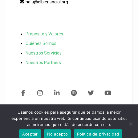
hola@elbiensocial.org
Propósito y Valores
Quiénes Somos
Nuestros Servicios
Nuestros Partners
Usamos cookies para asegurar que te damos la mejor
Copyright 2021 El Bien Social. Todos los derechos reservados
Desarollo
experiencia en nuestra web. Si continúas usando este sitio,
asumiremos que estás de acuerdo con ello.
web por
Start
idea.
Política de privacidad
/
Aviso legal
/
Política de
cookies
Aceptar
No acepto
Política de privacidad