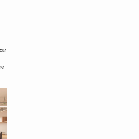
car
y
re