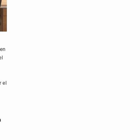
 en
el
r el
n