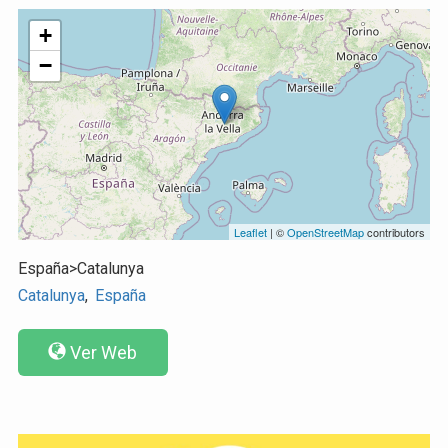
+
−
Leaflet
| ©
OpenStreetMap
contributors
España>Catalunya
Catalunya
,
España
Ver Web