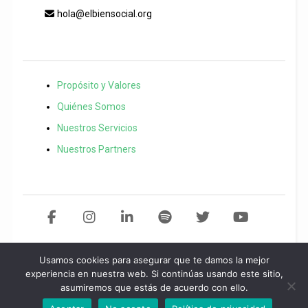
hola@elbiensocial.org
Propósito y Valores
Quiénes Somos
Nuestros Servicios
Nuestros Partners
Usamos cookies para asegurar que te damos la mejor
Copyright 2021 El Bien Social. Todos los derechos reservados
Desarollo
experiencia en nuestra web. Si continúas usando este sitio,
asumiremos que estás de acuerdo con ello.
web por
Start
idea.
Política de privacidad
/
Aviso legal
/
Política de
cookies