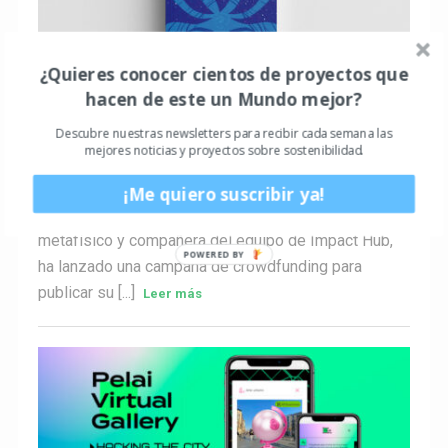
¿Quieres conocer cientos de proyectos que
ACTUALIDAD
hacen de este un Mundo mejor?
Ya puedes colaborar en la campaña de
crowdfunding del libro «Regreso al Origen»,
Descubre nuestras newsletters para recibir cada semana las
mejores noticias y proyectos sobre sostenibilidad.
de Iris Molina Cianca
Guillem3a
0
Hace 4 años
¡Me quiero suscribir ya!
Iris Molina Cianca, divulgadora de contenido
metafísico y compañera del equipo de Impact Hub,
ha lanzado una campaña de crowdfunding para
publicar su [...]
Leer más