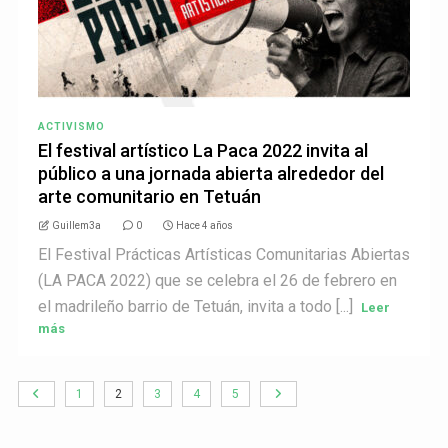
ACTIVISMO
El festival artístico La Paca 2022 invita al
público a una jornada abierta alrededor del
arte comunitario en Tetuán
Guillem3a
0
Hace 4 años
El Festival Prácticas Artísticas Comunitarias Abiertas
(LA PACA 2022) que se celebra el 26 de febrero en
el madrileño barrio de Tetuán, invita a todo [...]
Leer
más
1
2
3
4
5