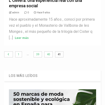
L’Olivera: Una experiencia real con una
empresa social
admin
0
Hace 9 años
Hace aproximadamente 15 años , conocí por primera
vez el pueblo y el Monasterio de Vallbona de les
Monges , el más pequeño de la trilogía del Cister q
[...]
Leer más
…
1
39
40
41
LOS MÁS LEÍDOS