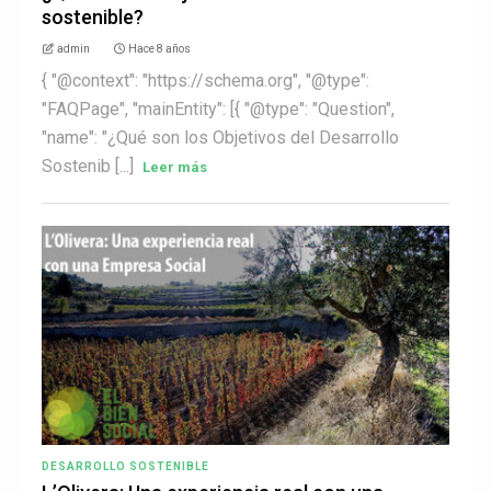
sostenible?
admin
Hace 8 años
{ "@context": "https://schema.org", "@type":
"FAQPage", "mainEntity": [{ "@type": "Question",
"name": "¿Qué son los Objetivos del Desarrollo
Sostenib [...]
Leer más
DESARROLLO SOSTENIBLE