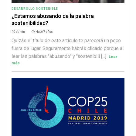
DESARROLLO SOSTENIBLE
¿Estamos abusando de la palabra
sostenibilidad?
admin
Hace 7 años
Quizás el título de este artículo te parecerá un poco
fuera de lugar. Seguramente habrás clicado porque al
leer las palabras "abusando" y "sostenibili [...]
Leer
más