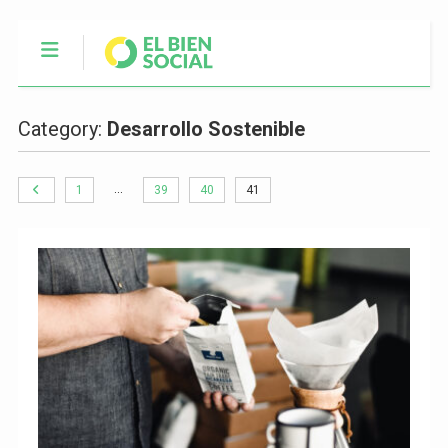
Category:
Desarrollo Sostenible
…
1
39
40
41