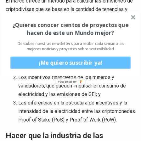
El marco ofrece un método para calcular las emisiones de
criptodivisas que se basa en la cantidad de tenencias y
actividades de transacción de cada parte interesada –
¿Quieres conocer cientos de proyectos que
denominado método de asignación híbrido. Este método
hacen de este un Mundo mejor?
tiene en cuenta tres consideraciones clave que son
exclusivas del sector de las criptomonedas:
Descubre nuestras newsletters para recibir cada semana las
mejores noticias y proyectos sobre sostenibilidad.
La naturaleza dinámica y descentralizada de las
¡Me quiero suscribir ya!
cadenas de valor de las criptomonedas;
Los incentivos financieros de los mineros y
validadores, que pueden impulsar el consumo de
electricidad y las emisiones de GEI; y
Las diferencias en la estructura de incentivos y la
intensidad de la electricidad entre las criptomonedas
Proof of Stake (PoS) y Proof of Work (PoW).
Hacer que la industria de las