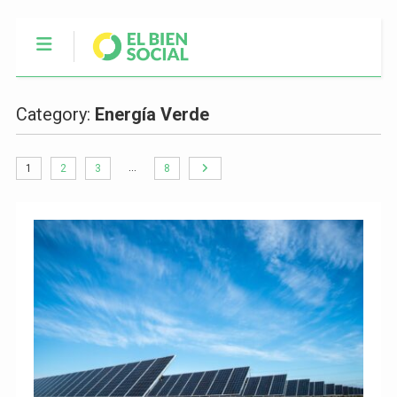
Category:
Energía Verde
…
1
2
3
8