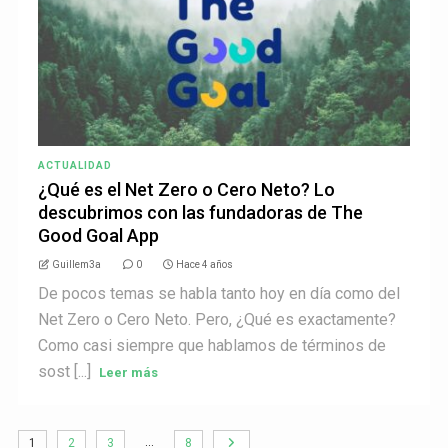
ACTUALIDAD
¿Qué es el Net Zero o Cero Neto? Lo
descubrimos con las fundadoras de The
Good Goal App
Guillem3a
0
Hace 4 años
De pocos temas se habla tanto hoy en día como del
Net Zero o Cero Neto. Pero, ¿Qué es exactamente?
Como casi siempre que hablamos de términos de
sost [...]
Leer más
…
1
2
3
8