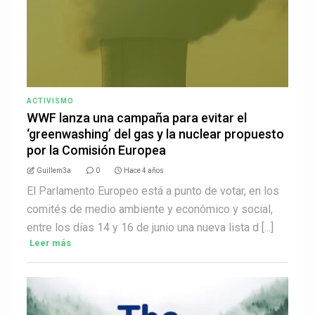
ACTIVISMO
WWF lanza una campaña para evitar el
‘greenwashing’ del gas y la nuclear propuesto
por la Comisión Europea
Guillem3a
0
Hace 4 años
El Parlamento Europeo está a punto de votar, en los
comités de medio ambiente y económico y social,
entre los días 14 y 16 de junio una nueva lista d [...]
Leer más